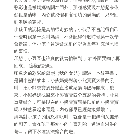
過久遠，不記得是因為什麼，但是卻依然清晰的記著
彩彩也是被媽媽給關在門外，那種感覺現在想起來依
然很是清晰，內心被恐懼和害怕填的滿滿的，只想回
到溫暖的家裡。
小孩子的記憶是真的很奇妙的，小孩子不會記得自己
什麼時候第一次叫媽媽，不會記得什麼時候第一次學
會走路，但小孩子肯定會深刻的記著童年裡充滿恐懼
的事情。
我想，小豆豆也許真的很害怕聽到 」在外面哭夠了再
回來」 這樣的話吧。
印象之前彩彩給熙熙（我的女兒）讀過一本故事書，
是關小熊的故事，小熊媽媽對著小熊寶寶大聲的吼
叫，把小熊寶寶的身體直接就給震得破碎開來，後
來，小熊媽媽找回來小熊寶寶四分五裂的身體，並且
重新縫合，可是現在的小熊寶寶還是以前的小熊寶寶
嗎？雖然看起來還是，內心卻早已經傷痕纍纍了。
媽媽對小孩子的憤怒和吼叫，就像是一把鋒利又無形
的刺刀，會在孩子那幼小的心靈割除一道道血淋淋的
傷口，留下永遠無法癒合的疤。