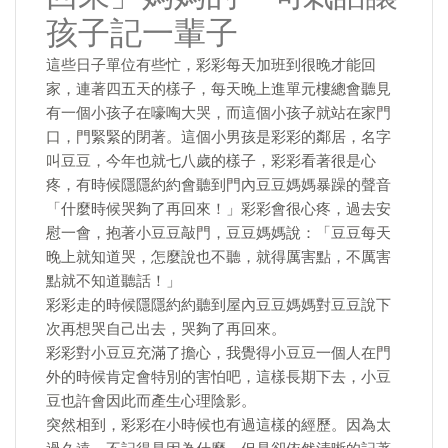
孩子記一輩子
這些日子單位有些忙，彩彩每天加班到很晚才能回
家，連著四五天的樣子，每天晚上進單元樓總會聽見
有一個小孩子在嚎啕大哭，而這個小孩子就站在家門
口，門緊緊的閉著。這個小男孩是彩彩的鄰居，名字
叫豆豆，今年也就七八歲的樣子，彩彩看著很是心
疼，有時候隱隱約約會聽到門內豆豆媽媽暴躁的聲音
「什麼時候哭夠了再回來！」彩彩會很心疼，過去安
慰一會，抱著小豆豆敲門，豆豆媽媽說：「豆豆每天
晚上就知道哭，怎麼說也不聽，就得厲害點，不厲害
點就不知道聽話！」
彩彩走的時候隱隱約約聽到屋內豆豆媽媽對豆豆說下
次再想哭自己出去，哭夠了再回來。
彩彩對小豆豆充滿了擔心，我覺得小豆豆一個人在門
外的時候肯定會特別的害怕吧，這樣長期下去，小豆
豆也許會因此而產生心理陰影。
突然相到，彩彩在小時候也有過這樣的經歷。因為太