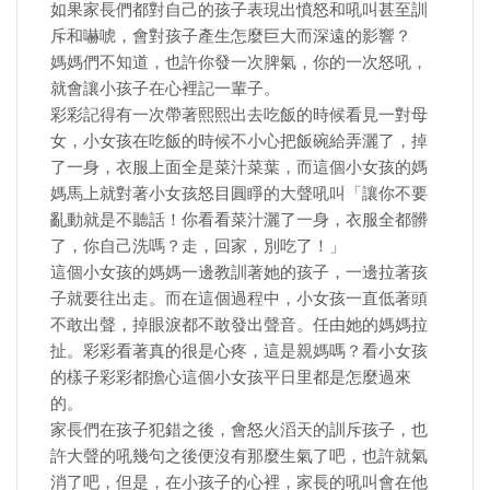
如果家長們都對自己的孩子表現出憤怒和吼叫甚至訓
斥和嚇唬，會對孩子產生怎麼巨大而深遠的影響？
媽媽們不知道，也許你發一次脾氣，你的一次怒吼，
就會讓小孩子在心裡記一輩子。
彩彩記得有一次帶著熙熙出去吃飯的時候看見一對母
女，小女孩在吃飯的時候不小心把飯碗給弄灑了，掉
了一身，衣服上面全是菜汁菜葉，而這個小女孩的媽
媽馬上就對著小女孩怒目圓睜的大聲吼叫「讓你不要
亂動就是不聽話！你看看菜汁灑了一身，衣服全都髒
了，你自己洗嗎？走，回家，別吃了！」
這個小女孩的媽媽一邊教訓著她的孩子，一邊拉著孩
子就要往出走。而在這個過程中，小女孩一直低著頭
不敢出聲，掉眼淚都不敢發出聲音。任由她的媽媽拉
扯。彩彩看著真的很是心疼，這是親媽嗎？看小女孩
的樣子彩彩都擔心這個小女孩平日里都是怎麼過來
的。
家長們在孩子犯錯之後，會怒火滔天的訓斥孩子，也
許大聲的吼幾句之後便沒有那麼生氣了吧，也許就氣
消了吧，但是，在小孩子的心裡，家長的吼叫會在他