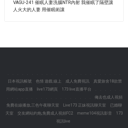
VAGU-241 催眠人妻洗腦NTR內射 我催眠了隔壁讓
人火大的人妻 用催眠術讓
.
.
.
.
.
.
.
.
.
.
.
.
.
.
.
.
.
.
.
.
.
.
.
.
日本視訊帳號
色情 遊戲 線上
成人免費視訊
真愛旅舍18款禁
用網站app直播
live173網頁
173 live直播平台
.
.
.
.
.
.
.
.
.
.
.
.
.
.
.
.
.
.
.
.
.
.
.
.
俺去也成人視頻
免費在線播放,三色午夜聊天室
Live173 正妹視訊聊天室
已婚聊
天室
交友網站約炮,免費成人視頻FC2
meme104視訊影音
173
視訊live