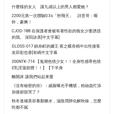
什麼樣的女人 讓九成以上的男人都愛她？
2200元第一次體驗0.3s「秒飛天」 詩意哥：喔
幹，豪爽！
CJOD-188 在保護者會被有著性欲的痴女少妻誘惑
的我。 深田詠美[中文字幕]
DLDSS-017 錦糸町的嬢王 夜之蝶吞精中出性接客
友田彩也香[有碼中文字幕
300NTK-714 【鬼潮色情少女！！全身性感帯色情
E乳淫蕩肢體！！】【下半身
離開床 讓我們站起來愛
《沒有秘密的你》：戚薇曝光手機號，粉絲急忙添
加後卻甜哭了？
秋冬進補美容養顏糖水，滋陰潤肺化解秋燥，怎麼
吃都不膩