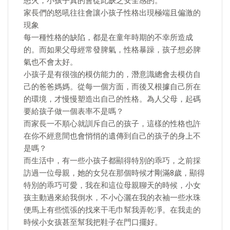
怒火，小孩子真的會從此缺乏安全感的。
家長們的怒吼往往會讓小孩子性格出現極端且偏激的
現象
每一種性格的缺陷，都是在童年時期的不幸所造成
的。而如果父母經常發脾氣，性格暴躁，孩子想必脾
氣也不會太好。
小孩子是有很強的模仿能力的，潛意識總會去模仿自
己的爸爸媽媽。從每一個方面，而後又根據自己所在
的環境，才慢慢塑造出自己的性格。為人父母，起碼
要給孩子做一個表率不是嗎？
而家長一不順心就訓斥自己的孩子，這樣的性格也許
在你不經意間也會悄悄的遺傳到自己的孩子的身上不
是嗎？
而生活中，有一些小孩子都顯得特別的乖巧，之前採
訪過一位母親，她的女兒在那個時候才剛滿8歲，顯得
特別的乖巧可愛，我在和這位母親聊天的時候，小女
孩主動過來給我倒水，不小心灑在我的衣袖一些水珠
便馬上有些慌張的找來干毛巾幫我弄乾凈。在我走的
時候小女孩甚至幫我把鞋子在門口擺好。