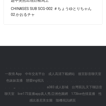
題中突然出現巨根馬上
CHINASES SUB SCG-002 ＃ちょうゆとりちゃん
02.かおるチャ
.
.
.
.
.
.
.
.
.
.
.
.
.
.
.
.
.
.
.
.
.
.
.
.
一夜情 App
中年交友平台
成人高清下載網站
後宮影音聊天室
色妹妹直播
戀愛ing視訊
.
.
.
.
.
.
.
.
.
.
.
.
.
.
.
.
.,,
.
.
.
.
.
.
.
a383 成人影城
台灣茶訊,天下聊語音
聊天室
live173直播app真人秀,亞洲色圖網
173live色情直播
性
感比基尼美女圖
隨機視訊網頁