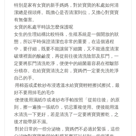
特別是家有女寶的新手媽媽，對於寶寶的私處如何清
潔總是很頭疼。既擔心是否清潔到位，又擔心對寶寶
有無傷害。
女寶的私處平時該怎麼保護呢
女生的生理結構比較特殊，生殖系統是一個開放的狀
態，所以平時保證清潔也非常的重要，在這個過程
中，要仔細，既要不能讓留下細菌，又不能過度清潔
破壞裡面的酸鹼度，再從前往後清洗陰部及肛門，一
定要將肛門清洗乾淨，便便中的細菌最容易在褶皺部
分積存。在給寶寶清洗之前，寶媽們一定要先洗乾淨
自己的手。
·用棉簽或柔軟紗布浸透溫水給寶寶輕輕擦拭擦拭，最
好不要用掉毛的毛巾
·便便後用濕紙巾或者紗布手帕按照「從前往後」的原
則，擦一遍換一張紙巾，切忌重複使用。便後能用溫
水清洗一下更好，若是清洗了一定要將寶寶擦乾，之
後才能帶尿不濕。
·對於日常的一些分泌物，寶媽們不必過於緊張，這些