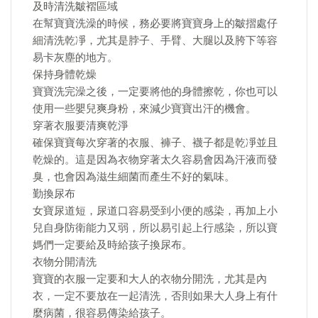
及時清洗皺褶區域
在幫寶寶洗澡的時候，務必要將寶寶身上的皺摺處仔
細清洗乾凈，尤其是脖子、手臂、大腿以及胯下等容
易卡灰塵的地方。
保持身體乾燥
寶寶洗完澡之後，一定要將他的身體擦乾，你也可以
使用一些嬰兒爽身粉，來減少寶寶出汗的機會。
穿著衣服要清爽乾淨
確保寶寶每次穿著的衣服、褲子、襪子都是乾凈並且
乾燥的。這是因為衣物穿著太久容易會因為汗液而發
臭，也會因為滋生細菌而產生不好的氣味。
勤換尿布
女寶尿道短，尿道口容易受到小便的感染，再加上小
兒自身防衛能力又弱，所以易引起上行感染，所以寶
媽們一定要給及時給孩子換尿布。
衣物分開清洗
寶寶的衣服一定要和大人的衣物分開洗，尤其是內
衣，一定不要放在一起清洗，否則如果大人身上有什
麼病菌，很容易傳染給孩子。