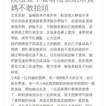
媽不敢抬頭
文章原創，版權歸本作者所有，歡迎個人轉發分享
現在的很多寶媽都會選擇親自帶孩子。但是很多寶媽
都很年輕，經驗不足，可能都是聽自己媽媽教授，或
者寶媽之間互相交流，又或者是網上查詢，邊學習邊
帶娃。經常手忙腳亂，心力交瘁。
我們都將孩子當成是上天的饋贈，當自己升級成為了
寶媽，都忙著迎接寶貝，在陪著孩子成長的過程中，
關注帶你都在孩子身上。往往很容易忽略了寶媽。她
們要迅速的學習怎樣成為一位合格的母親，有的寶媽
甚至式邊上班邊帶娃。壓力倍增，難免有顧及不到的
時候。
小A是一位29歲的寶媽，有一個8個月大的女兒，自己
親在帶著。有一天小A給寶寶餵奶的時候突然聞到一股
奶臭味。開始她沒在意，一位是家裡什麼東西放壞
了，和奶香味混合在一起的味道。當天把家裡可能壞
了東西都扔掉後，再靠近寶寶還是能聞到一股奶臭