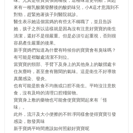
味。尤其是在寶寶張開嘴後，這種味道更明顯，聞起
來有一種乳酸菌發酵後的酸奶味兒，小A這才意識到不
對勁，趕緊抱著孩子到醫院就診。
醫生表示她這個當媽的有些太不稱職了，並且告訴
她，孩子之所以這樣就是因為沒有注意好寶寶的衛生
清潔，還好不是很嚴重。但是必須引起重視，否則很
容易產生嚴重的後果。
新手寶媽們知道為什麼有時候你的寶寶會有臭味嗎？
有可能是褶皺處清潔不到位。
當寶寶的頸部、手臂下及身上的其他身上的皺摺處卡
住灰塵時，甚至會有難聞的氣味。這是衛生不好導致
真菌感染、發炎。
也有可能是飲食不均衡或口腔不衛生。平時沒注意飲
食，沒有及時的清理口腔殘留物。
寶寶身上敷的藥物也可能會使寶寶聞起來有「怪
味」。
此外，流汗及大小便擦的不幹凈同樣會使得寶寶引發
感染，散發異味
新手寶媽平時間應該如何照顧好寶寶呢