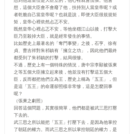
想到他這皇位是大臣立的，他心裡就會慌張。他會
想，這個大臣會不會廢了他，扶持別人當皇帝呢？或
者乾脆自己當皇帝呢？也就是說，即便大臣很規規矩
矩，皇帝心裡依然忐忑不安。
既然皇帝心裡忐忑不安，等他坐穩江山以後，打擊大
臣乃至殺掉大臣，就是經常發生的事情。
比如歷史上最著名的「奪門事變」之後，石亨、徐有
貞、曹吉祥對朱祁鎮有「擁立之功」，因此他們最終
都受到了朱祁鎮的打擊，結局很慘。
不過，歷史上有一個特殊的情況，唐中宗李顯被張柬
之等五個大臣擁立起來後，他並沒有打擊這五個大
臣，反而都把他們立為王，歷史上稱為「五王」，但
是這「五王」的命運卻照樣非常慘，這是怎麼回事
呢？
（張柬之劇照）
回答這個問題，其實很簡單，他們都是被武三思打壓
下去的。
武三思之所以能把「五王」打壓下去，是因為他掌控
了朝廷的權力。而武三思之所以掌控朝廷的權力，是