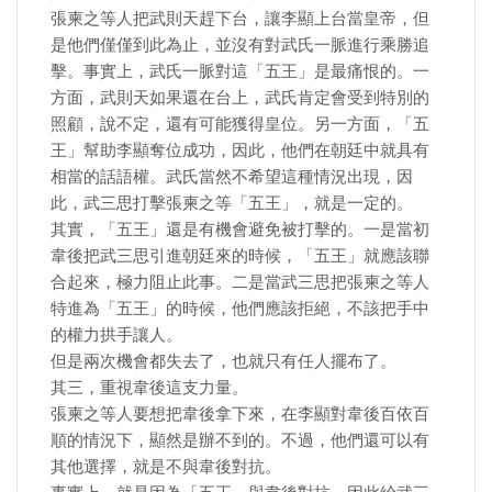
張柬之等人把武則天趕下台，讓李顯上台當皇帝，但
是他們僅僅到此為止，並沒有對武氏一脈進行乘勝追
擊。事實上，武氏一脈對這「五王」是最痛恨的。一
方面，武則天如果還在台上，武氏肯定會受到特別的
照顧，說不定，還有可能獲得皇位。另一方面，「五
王」幫助李顯奪位成功，因此，他們在朝廷中就具有
相當的話語權。武氏當然不希望這種情況出現，因
此，武三思打擊張柬之等「五王」，就是一定的。
其實，「五王」還是有機會避免被打擊的。一是當初
韋後把武三思引進朝廷來的時候，「五王」就應該聯
合起來，極力阻止此事。二是當武三思把張柬之等人
特進為「五王」的時候，他們應該拒絕，不該把手中
的權力拱手讓人。
但是兩次機會都失去了，也就只有任人擺布了。
其三，重視韋後這支力量。
張柬之等人要想把韋後拿下來，在李顯對韋後百依百
順的情況下，顯然是辦不到的。不過，他們還可以有
其他選擇，就是不與韋後對抗。