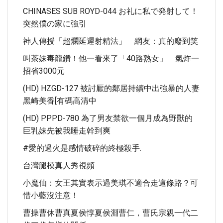
CHINASES SUB ROYD-044 お礼に私で発射して！
突然僕の家に強引
神人傳授「超爛延遲射精法」 網友：真的廢到笑
叫茶妹毒龍鑽！他一看來了「40路熟女」 氣炸一
招省3000元
(HD) HZGD-127 被討厭的鄰居持續中出強暴的人妻
黑崎美香[有碼高清中
(HD) PPPD-780 為了男友禁欲一個月成為野獸的
巨乳妹先被我睡走幹到爽
#愛的過火是感情破碎的終極殺手.
台灣腿模真人秀視頻
小魔仙：女王其實表示過美琪不適合走這條路？可
惜小藍沒注意！
曹操曹休曹真夏侯惇夏侯淵曹仁，曹氏宗親一代二