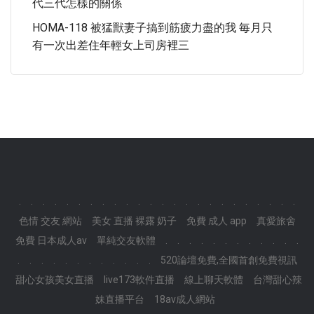
代三代怎樣的關係
HOMA-118 被猛獸妻子搞到筋疲力盡的我 毎月只
有一次出差住年輕女上司房裡三
.
.
.
.
.
.
.
.
.
.
.
.
.
.
.
.
.
.
.
.
.
.
.
.
色情 交友 網站
美女 直播 裸露 奶子
免費 成人 app
真愛旅舍
免費 日本成人av
單純交友軟體
.
.
.
.
.
.
.
.
.
.
.
.
.
.
.
.
.
.
.
.
.
.
.
.
520論壇免費,全國首創免費視訊
甜心女孩美女直播
live173軟件直播
線上聊天軟體
台灣甜心辣
妹直播平台
18av成人網站