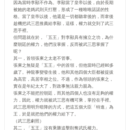
因為當時李顯不作為。李顯當了皇帝以後，由於長期
被她的老媽武則天打壓，形成了一種唯唯諾諾的性
格。當了皇帝以後，他還是一切都聽韋後的，而韋後
趁機把武三思推薦給李顯，這樣，權力就交到了武三
思手裡。
但問題就在於，「五王」對李顯具有擁立之功，為什
麼朝廷的權力，他們沒掌握，反而被武三思掌握了
呢？
其一，首領張柬之太老不管事。
張柬之無疑是「五王」中的首領，但他當時已經80多
歲了。神龍事變發生後，他和其他四個大臣都被提拔
為高官，高居宰相之位。不過，作為領頭的張柬之，
實在是年紀太大了，對政事無法親力親為。
張柬之不能把控朝廷，而其他四個人也沒有足夠的權
力，因此，權力就被武三思有機可乘，掌控在手裡。
武三思用明升暗降的方式，把這五個大臣「特進」為
王，於是就把他們的權力給下了。
（武三思劇照）
​其二，「五王」沒有乘勝追擊削奪武氏權力。